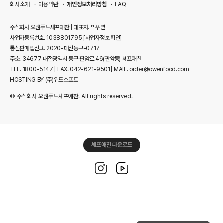
회사소개
이용약관
개인정보처리방침
FAQ
주식회사 오웬푸드셰프애찬 | 대표자. 박우연
사업자등록번호. 1038801795
[사업자정보 확인]
통신판매업신고. 2020-대전동구-0717
주소. 34677 대전광역시 동구 판암로 46(판암동) 셰프애찬
TEL. 1800-5147 | FAX. 042-621-9501 | MAIL. order@owenfood.com
HOSTING BY (주)위드소프트
© 주식회사 오웬푸드셰프애찬. All rights reserved.
셰프애찬 다운로드