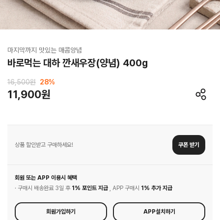
마지막까지 맛있는 매콤양념
바로먹는 대하 깐새우장(양념) 400g
16,500원
28
%
11,900원
상품 할인받고 구매하세요!
쿠폰 받기
회원 또는 APP 이용시 혜택
· 구매시 배송완료 3일 후
1% 포인트 지급
, APP 구매시
1% 추가 지급
회원가입하기
APP설치하기